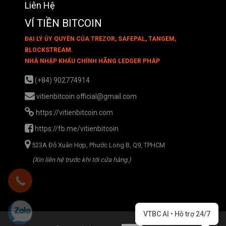
Liên Hệ
VÍ TIỀN BITCOIN
ĐẠI LÝ ỦY QUYỀN CỦA TREZOR, SAFEPAL, TANGEM,
BLOCKSTREAM.
NHÀ NHẬP KHẨU CHÍNH HÃNG LEDGER PHÁP
(+84) 902774914
vitienbitcoin.official@gmail.com
https://vitienbitcoin.com
https://fb.me/vitienbitcoin
523A Đỗ Xuân Hợp, Phước Long B, Q9, TPHCM
(Xin liên hệ trước khi tới cửa hàng.)
VTBC AI • Hỗ trợ 24/7