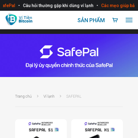
•
•
afePal
Câu hỏi thường gặp khi dùng ví lạnh
Các mẹo giúp bảo mậ
SẢN PHẨM
Trang chủ
Ví lạnh
SAFEPAL