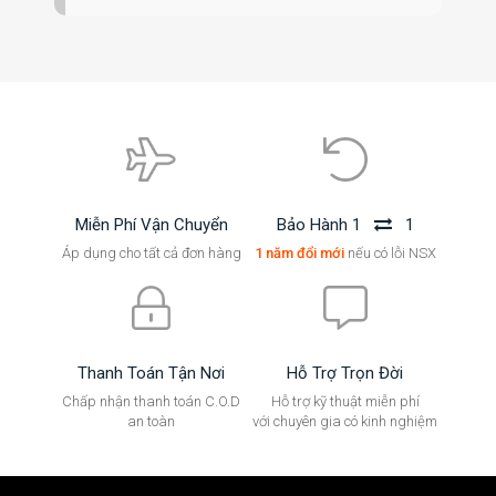
Miễn Phí Vận Chuyển
Bảo Hành 1
1
Áp dụng cho tất cả đơn hàng
1 năm đổi mới
nếu có lỗi NSX
Thanh Toán Tận Nơi
Hỗ Trợ Trọn Đời
Chấp nhận thanh toán C.O.D
Hỗ trợ kỹ thuật miễn phí
an toàn
với chuyên gia có kinh nghiệm