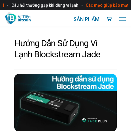
•
•
Câu hỏi thường gặp khi dùng ví lạnh
Các mẹo giúp bảo mật ví t
SẢN PHẨM
Hướng Dẫn Sử Dụng Ví
Lạnh Blockstream Jade