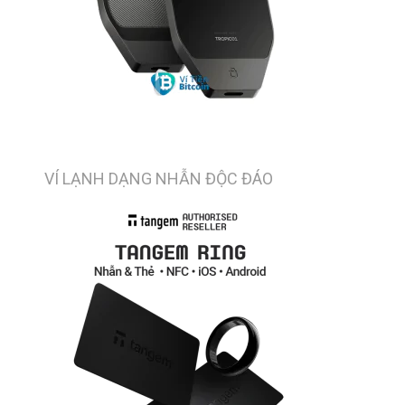
VÍ LẠNH DẠNG NHẪN ĐỘC ĐÁO