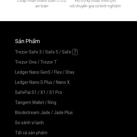
Chấp nhận thanh toán C.O.D
Hỗ trợ kỹ thuật miễn phí
an toàn
với chuyên gia có kinh nghiệm
Sản Phẩm
Trezor Safe 3
/
Safe 5
/
Safe
7
Trezor One
/
Trezor T
Ledger Nano Gen5
/
Flex
/
Stax
Ledger Nano S Plus
/
Nano X
SafePal S1
/
X1
/
S1 Pro
Tangem Wallet
/
Ring
Blockstream Jade
/
Jade Plus
So sánh ví lạnh
Tất cả sản phẩm