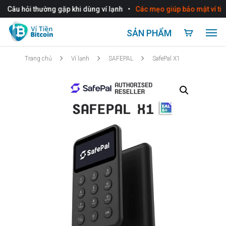
•
u hỏi thường gặp khi dùng ví lạnh
Các mẹo giúp bảo mật ví tiền ảo
SẢN PHẨM
Trang chủ
Ví lạnh
SAFEPAL
SafePal X1