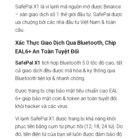
SafePal X1 là ví lạnh mã nguồn mở được Binance
– sàn giao dịch số 1 thế giới đầu tư. SafePal được
Hỗ trợ
cài đặt tận tình miễn phí.
ưa chuộng bởi các nhà đầu tư Việt Nam & toàn
Nếu bạn có bất kì câu hỏi nào. Hãy liên hệ với
cầu.
chúng tôi theo 2 cách:
Chat ngay
hoặc
Gọi
Xác Thực Giao Dịch Qua Bluetooth, Chip
0902774914
để được giải đáp.
EAL6+ An Toàn Tuyệt Đối
SafePal X1
tích hợp Bluetooth 5.0 tốc độ cao, tất
cả giao dịch đều được mã hóa & ký thông qua
Bluetooth tiện lợi & nhanh chóng.
Được trang bị chip bảo mật tiêu chuẩn cao EAL
6+ giúp bảo mật coin & token an toàn tuyệt đối
khỏi hacker và các virus.
Ví lạnh SafePal X1 được trang bị khả năng khôi
phục tiền bằng cụm từ phục hồi (12, 18, 24 từ). Do
đó, tiền điện tử của bạn sẽ luôn được đảm bảo độ