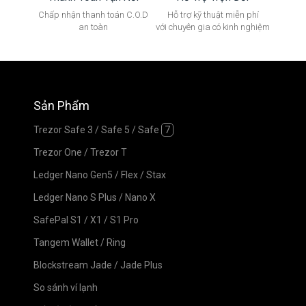
Chấp nhận thanh toán C.O.D
Hỗ trợ kỹ thuật miễn phí
an toàn
với chuyên gia có kinh nghiệm
Sản Phẩm
Trezor Safe 3
/
Safe 5
/
Safe
7
Trezor One
/
Trezor T
Ledger Nano Gen5
/
Flex
/
Stax
Ledger Nano S Plus
/
Nano X
SafePal S1
/
X1
/
S1 Pro
Tangem Wallet
/
Ring
Blockstream Jade
/
Jade Plus
So sánh ví lạnh