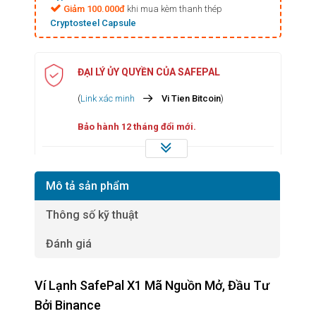
Giảm 100.000đ
khi mua kèm thanh thép
Cryptosteel Capsule
ĐẠI LÝ ỦY QUYỀN CỦA SAFEPAL
(
Link xác minh
Vi Tien Bitcoin
)
Bảo hành 12 tháng đổi mới.
Miễn phí
vận chuyển, giao hàng & thu hộ tận nơi
trên toàn quốc - Nội thành TPHCM giao nhanh
Mô tả sản phẩm
trong 2 giờ.
Thông số kỹ thuật
Bộ sản phẩm:
Ví lạnh, Cáp USB, Tờ giới thiệu, Tờ
Đánh giá
Sheet trống lưu chuỗi phục hồi, Stickers.
Ví Lạnh SafePal X1 Mã Nguồn Mở, Đầu Tư
Ưu đãi
khi mua số lượng nhiều. Liên hệ shop để
Bởi Binance
biết chi tiết.