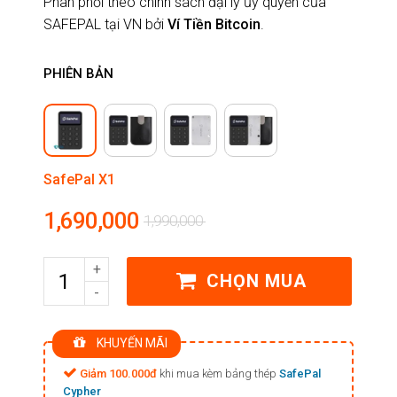
Phân phối theo chính sách đại lý ủy quyền của
SAFEPAL tại VN bởi
Ví Tiền Bitcoin
.
PHIÊN BẢN
SafePal X1
1,690,000
1,990,000
Số
CHỌN MUA
lượng
KHUYẾN MÃI
Giảm 100.000đ
khi mua kèm bảng thép
SafePal
Cypher