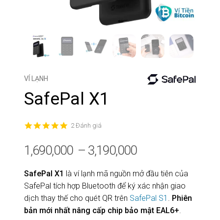
VÍ LẠNH
SafePal X1
5.0
2 Đánh giá
star
rating
1,690,000
–
3,190,000
SafePal X1
là ví lạnh mã nguồn mở đầu tiên của
SafePal tích hợp Bluetooth để ký xác nhận giao
dịch thay thế cho quét QR trên
SafePal S1
.
Phiên
bản mới nhất nâng cấp chip bảo mật EAL6+
.