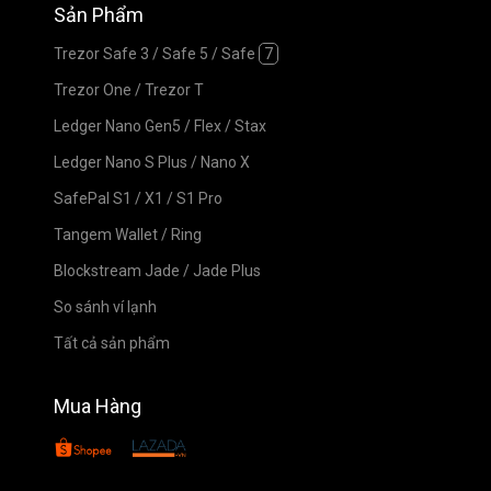
Sản Phẩm
Trezor Safe 3
/
Safe 5
/
Safe
7
Trezor One
/
Trezor T
Ledger Nano Gen5
/
Flex
/
Stax
Ledger Nano S Plus
/
Nano X
SafePal S1
/
X1
/
S1 Pro
Tangem Wallet
/
Ring
Blockstream Jade
/
Jade Plus
So sánh ví lạnh
Tất cả sản phẩm
Mua Hàng