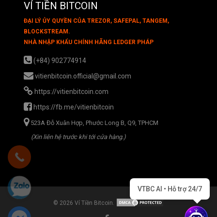
VÍ TIỀN BITCOIN
ĐẠI LÝ ỦY QUYỀN CỦA TREZOR, SAFEPAL, TANGEM,
BLOCKSTREAM.
NHÀ NHẬP KHẨU CHÍNH HÃNG LEDGER PHÁP
(+84) 902774914
vitienbitcoin.official@gmail.com
https://vitienbitcoin.com
https://fb.me/vitienbitcoin
523A Đỗ Xuân Hợp, Phước Long B, Q9, TPHCM
(Xin liên hệ trước khi tới cửa hàng.)
VTBC AI • Hỗ trợ 24/7
© 2026 Ví Tiền Bitcoin.