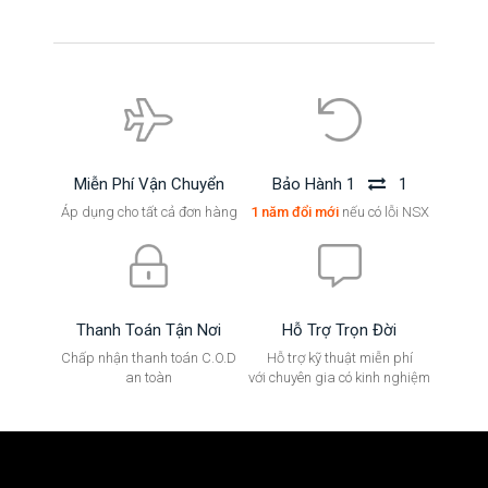
Miễn Phí Vận Chuyển
Bảo Hành 1
1
Áp dụng cho tất cả đơn hàng
1 năm đổi mới
nếu có lỗi NSX
Thanh Toán Tận Nơi
Hỗ Trợ Trọn Đời
Chấp nhận thanh toán C.O.D
Hỗ trợ kỹ thuật miễn phí
an toàn
với chuyên gia có kinh nghiệm