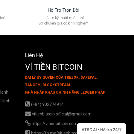
Hỗ Trợ Trọn Đời
 toàn
Hỗ trợ kỹ thuật miễn phí
với chuyên gia có kinh nghiệm
Liên Hệ
VÍ TIỀN BITCOIN
ĐẠI LÝ ỦY QUYỀN CỦA TREZOR, SAFEPAL,
TANGEM, BLOCKSTREAM.
 lạnh
NHÀ NHẬP KHẨU CHÍNH HÃNG LEDGER PHÁP
í lạnh
(+84) 902774914
vitienbitcoin.official@gmail.com
https://vitienbitcoin.com
VTBC AI • Hỗ trợ 24/7
https://fb.me/vitienbitcoin