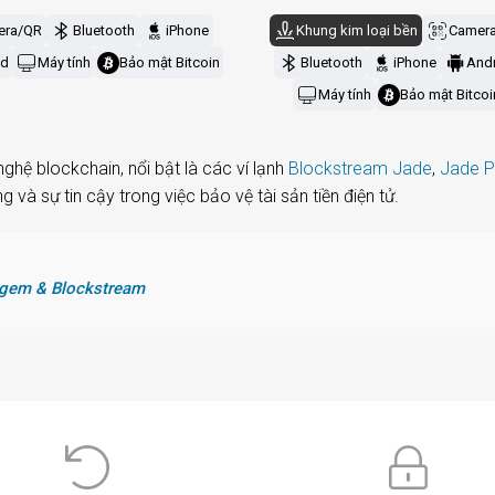
era/QR
Bluetooth
iPhone
Khung kim loại bền
Camer
id
Máy tính
Bảo mật Bitcoin
Bluetooth
iPhone
And
Máy tính
Bảo mật Bitcoi
ghệ blockchain, nổi bật là các ví lạnh
Blockstream Jade
,
Jade P
à sự tin cậy trong việc bảo vệ tài sản tiền điện tử.
Tangem & Blockstream