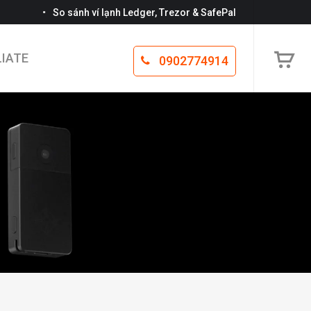
•
•
So sánh ví lạnh Ledger, Trezor & SafePal
LIATE
0902774914