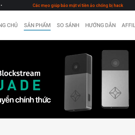
Các mẹo giúp bảo mật ví tiền ảo chống bị hack
NG CHỦ
SẢN PHẨM
SO SÁNH
HƯỚNG DẪN
AFFI