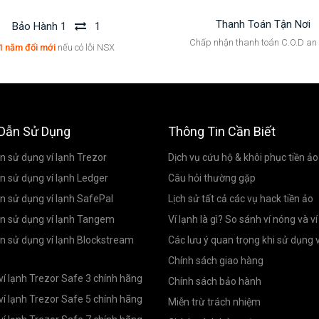
Thanh Toán Tận Nơi
Bảo Hành 1
1
Chấp nhận thanh toán C.O.D an
1 năm đổi mới
nếu có lỗi NSX
Dẫn Sử Dụng
Thông Tin Cần Biết
 sử dụng ví lạnh Trezor
Dịch vụ cứu hộ & khôi phục tiền ảo
 sử dụng ví lạnh Ledger
Câu hỏi thường gặp
 sử dụng ví lạnh SafePal
Lịch sử tất cả các vụ hack tiền ảo
n sử dụng ví lạnh Tangem
Ví lạnh là gì? So sánh ví nóng và ví
 sử dụng ví lạnh Blockstream
Các lưu ý quan trọng khi sử dụng v
Chính sách giao hàng
ví lạnh Trezor Safe 3 chính hãng
Chính sách bảo hành
ví lạnh Trezor Safe 5 chính hãng
Miễn trừ trách nhiệm