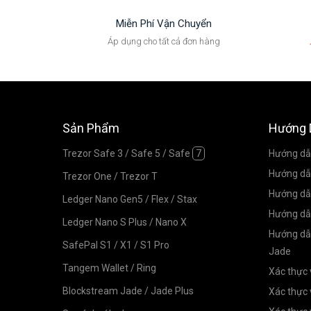
Miễn Phí Vận Chuyển
Áp dụng cho tất cả đơn hàng
Sản Phẩm
Hướng 
Trezor Safe 3
/
Safe 5
/
Safe
7
Hướng dẫn
Hướng dẫn
Trezor One
/
Trezor T
Hướng dẫn
Ledger Nano Gen5
/
Flex
/
Stax
Hướng dẫ
Ledger Nano S Plus
/
Nano X
Hướng dẫn
SafePal S1
/
X1
/
S1 Pro
Jade
Tangem Wallet
/
Ring
Xác thực 
Blockstream Jade
/
Jade Plus
Xác thực 