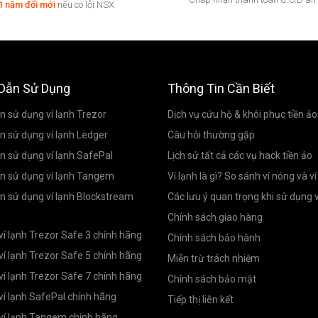
1 năm đổi mới
nếu có lỗi NSX
Dẫn Sử Dụng
Thông Tin Cần Biết
 sử dụng ví lạnh Trezor
Dịch vụ cứu hộ & khôi phục tiền ảo
 sử dụng ví lạnh Ledger
Câu hỏi thường gặp
 sử dụng ví lạnh SafePal
Lịch sử tất cả các vụ hack tiền ảo
n sử dụng ví lạnh Tangem
Ví lạnh là gì? So sánh ví nóng và ví
 sử dụng ví lạnh Blockstream
Các lưu ý quan trọng khi sử dụng v
Chính sách giao hàng
ví lạnh Trezor Safe 3 chính hãng
Chính sách bảo hành
ví lạnh Trezor Safe 5 chính hãng
Miễn trừ trách nhiệm
ví lạnh Trezor Safe 7 chính hãng
Chính sách bảo mật
ví lạnh SafePal chính hãng
Tiếp thị liên kết
ví lạnh Tangem chính hãng