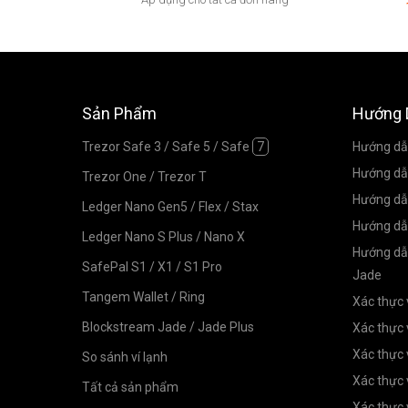
Sản Phẩm
Hướng 
Trezor Safe 3
/
Safe 5
/
Safe
7
Hướng dẫn
Hướng dẫn
Trezor One
/
Trezor T
Hướng dẫn
Ledger Nano Gen5
/
Flex
/
Stax
Hướng dẫ
Ledger Nano S Plus
/
Nano X
Hướng dẫn
SafePal S1
/
X1
/
S1 Pro
Jade
Tangem Wallet
/
Ring
Xác thực 
Blockstream Jade
/
Jade Plus
Xác thực 
Xác thực 
So sánh ví lạnh
Xác thực 
Tất cả sản phẩm
Xác thực 