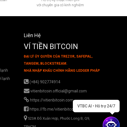
với chuyên gia có kinh nghiệm
Liên Hệ
VÍ TIỀN BITCOIN
ĐẠI LÝ ỦY QUYỀN CỦA TREZOR, SAFEPAL,
TANGEM, BLOCKSTREAM.
 lạnh
NHÀ NHẬP KHẨU CHÍNH HÃNG LEDGER PHÁP
í lạnh
(+84) 902774914
vitienbitcoin.official@gmail.com
https://vitienbitcoin.com
VTBC AI • Hỗ trợ 24/7
https://fb.me/vitienbitcoin
523A Đỗ Xuân Hợp, Phước Long B, Q9,
TPHCM