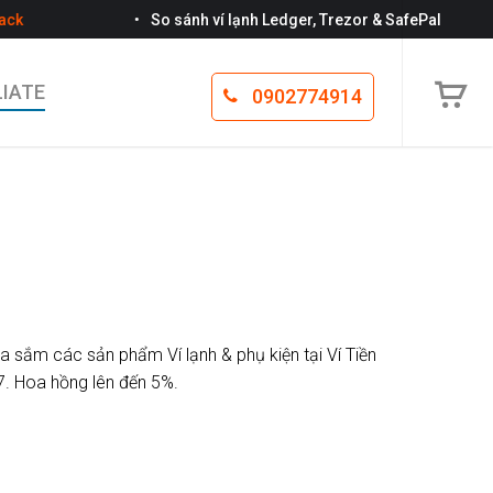
•
So sánh ví lạnh Ledger, Trezor & SafePal
LIATE
0902774914
ua sắm các sản phẩm Ví lạnh & phụ kiện tại Ví Tiền
. Hoa hồng lên đến 5%.