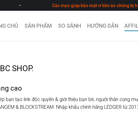
•
Các mẹo giúp bảo mật ví tiền ảo chống bị hack
NG CHỦ
SẢN PHẨM
SO SÁNH
HƯỚNG DẪN
AFFI
BC SHOP.
àng cao
ép bạn tạo link độc quyền & giới thiệu bạn bè, người thân cùng m
 TANGEM & BLOCKSTREAM. Nhập khẩu chính hãng LEDGER từ 2017