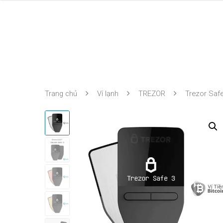
Trang chủ
Ví lạnh
TREZOR
Trezor Safe