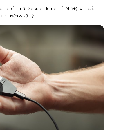
bị chip bảo mật Secure Element (EAL6+) cao cấp
ực tuyến & vật lý.