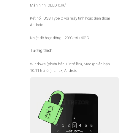
Màn hình: OLED 0.96"
Kết nối: USB Type C với máy tính hoặc điện thoại
Android.
Nhiệt độ hoạt động: -20°C tới +60°C
Tương thích
Windows (phiên bản 10 trở lên), Mac (phiên bản
10.11 trở lên), Linux, Android.