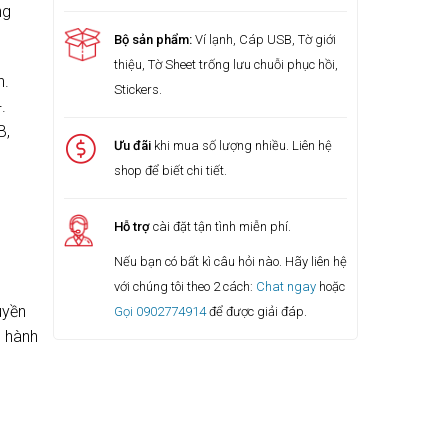
ng
Bộ sản phẩm:
Ví lạnh, Cáp USB, Tờ giới
thiệu, Tờ Sheet trống lưu chuỗi phục hồi,
h.
Stickers.
.
B,
Ưu đãi
khi mua số lượng nhiều. Liên hệ
shop để biết chi tiết.
Hỗ trợ
cài đặt tận tình miễn phí.
Nếu bạn có bất kì câu hỏi nào. Hãy liên hệ
với chúng tôi theo 2 cách:
Chat ngay
hoặc
uyền
Gọi 0902774914
để được giải đáp.
o hành