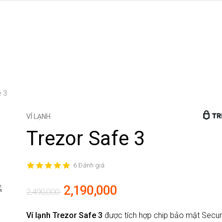
 3
VÍ LẠNH
Trezor Safe 3
5.0
6 Đánh giá
star
rating
2,190,000
2,490,000
Ví lạnh Trezor Safe 3
được tích hợp chip bảo mật Secu