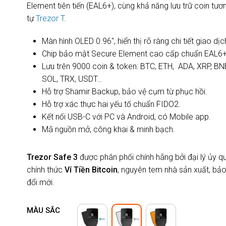
Element tiên tiến (EAL6+), cùng khả năng lưu trữ coin tươ
tự
Trezor T
.
Màn hình OLED 0.96″, hiển thị rõ ràng chi tiết giao dịc
Chip bảo mật Secure Element cao cấp chuẩn EAL6+
Lưu trên 9000 coin & token: BTC, ETH, ADA, XRP, BN
SOL, TRX, USDT…
Hỗ trợ Shamir Backup, bảo vệ cụm từ phục hồi.
Hỗ trợ xác thực hai yếu tố chuẩn FIDO2.
Kết nối USB-C với PC và Android, có Mobile app.
Mã nguồn mở, công khai & minh bạch.
Trezor Safe 3
được phân phối chính hãng bởi đại lý ủy q
chính thức
Ví Tiền Bitcoin
, nguyên tem nhà sản xuất, bả
đổi mới.
MÀU SẮC