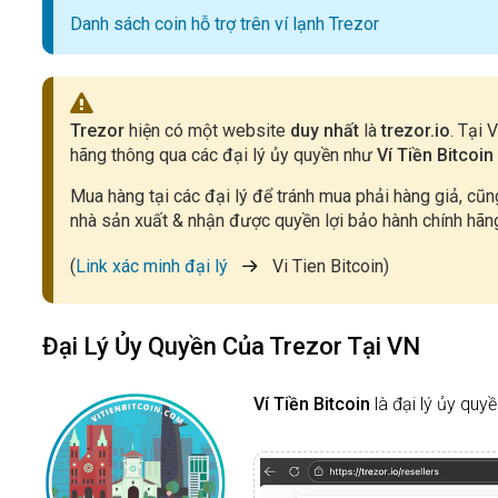
Danh sách coin hỗ trợ trên ví lạnh Trezor
Trezor
hiện có một website
duy nhất
là
trezor.io
. Tại 
hãng thông qua các đại lý ủy quyền
như
Ví Tiền Bitcoin
Mua hàng tại các đại lý để tránh mua phải hàng giả, c
nhà sản xuất & nhận được quyền lợi bảo hành chính hãng
(
Link xác minh đại lý
Vi Tien Bitcoin)
Đại Lý Ủy Quyền Của Trezor Tại VN
Ví Tiền Bitcoin
là đại lý ủy quy