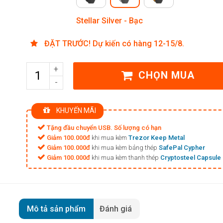
Stellar Silver - Bạc
ĐẶT TRƯỚC! Dự kiến có hàng 12-15/8.
Số
CHỌN MUA
lượng
KHUYẾN MÃI
Tặng đầu chuyển USB. Số lượng có hạn
Giảm 100.000đ
khi mua kèm
Trezor Keep Metal
Giảm 100.000đ
khi mua kèm bảng thép
SafePal Cypher
Giảm 100.000đ
khi mua kèm thanh thép
Cryptosteel Capsule
Mô tả sản phẩm
Đánh giá