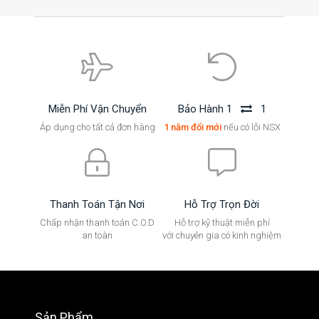
Miễn Phí Vận Chuyển
Bảo Hành 1
1
Áp dụng cho tất cả đơn hàng
1 năm đổi mới
nếu có lỗi NSX
Thanh Toán Tận Nơi
Hỗ Trợ Trọn Đời
Chấp nhận thanh toán C.O.D
Hỗ trợ kỹ thuật miễn phí
an toàn
với chuyên gia có kinh nghiệm
Sản Phẩm