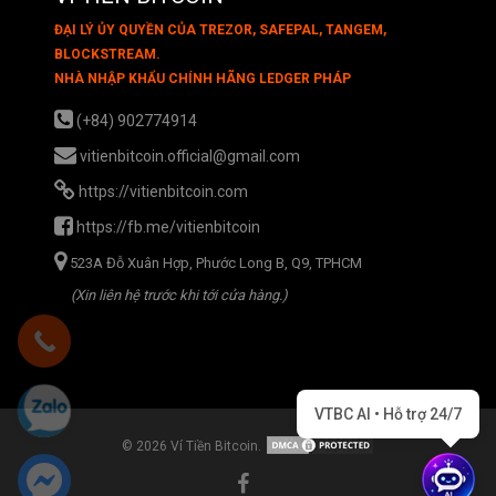
ĐẠI LÝ ỦY QUYỀN CỦA TREZOR, SAFEPAL, TANGEM,
BLOCKSTREAM.
NHÀ NHẬP KHẨU CHÍNH HÃNG LEDGER PHÁP
(+84) 902774914
vitienbitcoin.official@gmail.com
https://vitienbitcoin.com
https://fb.me/vitienbitcoin
523A Đỗ Xuân Hợp, Phước Long B, Q9, TPHCM
(Xin liên hệ trước khi tới cửa hàng.)
VTBC AI • Hỗ trợ 24/7
© 2026 Ví Tiền Bitcoin.