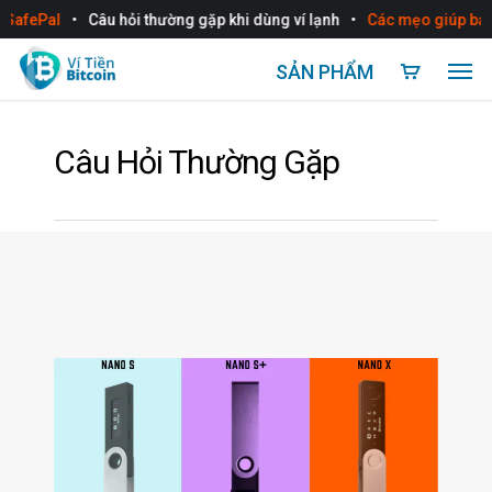
•
•
SafePal
Câu hỏi thường gặp khi dùng ví lạnh
Các mẹo giúp bảo m
SẢN PHẨM
Câu Hỏi Thường Gặp