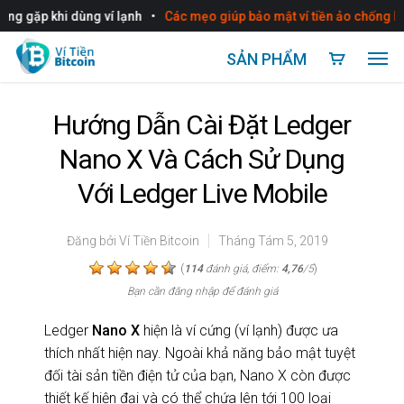
•
•
 khi dùng ví lạnh
Các mẹo giúp bảo mật ví tiền ảo chống bị hack
SẢN PHẨM
Hướng Dẫn Cài Đặt Ledger
Nano X Và Cách Sử Dụng
Với Ledger Live Mobile
Đăng bởi
Ví Tiền Bitcoin
Tháng Tám 5, 2019
(
)
114
đánh giá, điểm:
4,76
/5
Bạn cần đăng nhập để đánh giá
Ledger
Nano X
hiện là ví cứng (ví lạnh) được ưa
thích nhất hiện nay. Ngoài khả năng bảo mật tuyệt
đối tài sản tiền điện tử của bạn, Nano X còn được
thiết kế hiện đại và có thể chứa lên tới 100 loại