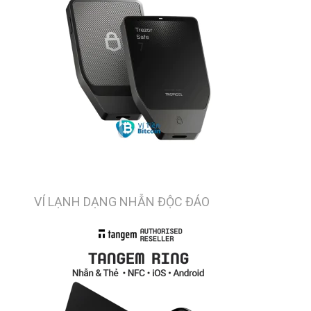
VÍ LẠNH DẠNG NHẪN ĐỘC ĐÁO