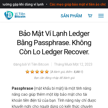
•
ờng gặp khi dùng ví lạnh
Các mẹo giúp bảo mật ví tiền ảo chống bị
SẢN PHẨM
Bảo Mật Ví Lạnh Ledger
Bằng Passphrase. Không
Còn Lo Ledger Recover.
Đăng bởi
Ví Tiền Bitcoin
Tháng Mười Một 12, 2023
(
)
3
đánh giá, điểm:
5,00
/5
Bạn cần đăng nhập để đánh giá
Passphrase
(mật khẩu bí mật) là một tính năng
nâng cao giúp thêm một lớp bảo mật cho tài
khoản tiền điện tử của bạn. Tính năng này chỉ được
khuyến nghị cho người dùng có kiến thức chuyên