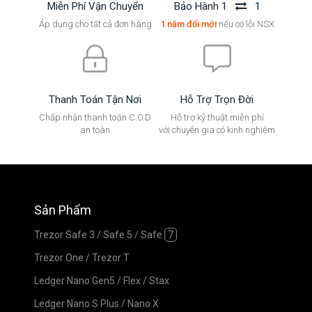
Miễn Phí Vận Chuyển
Bảo Hành 1
1
Áp dụng cho tất cả đơn hàng
1 năm đổi mới
nếu có lỗi NSX
Thanh Toán Tận Nơi
Hỗ Trợ Trọn Đời
Chấp nhận thanh toán C.O.D
Hỗ trợ kỹ thuật miễn phí
an toàn
với chuyên gia có kinh nghiệm
Sản Phẩm
Trezor Safe 3
/
Safe 5
/
Safe
7
Trezor One
/
Trezor T
Ledger Nano Gen5
/
Flex
/
Stax
Ledger Nano S Plus
/
Nano X