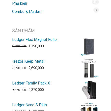
11
Phụ kiện
3
Combo & Ưu đãi
SẢN PHẨM
Ledger Flex Magnet Folio
1,190,000
1,290,000
Trezor Keep Metal
2,690,000
2,890,000
Ledger Family Pack X
9,370,000
9,870,000
Ledger Nano S Plus