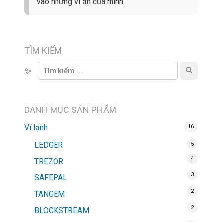
vào những ví ẩn của mình.
TÌM KIẾM
✨
DANH MỤC SẢN PHẨM
Ví lạnh
16
LEDGER
5
4
TREZOR
3
SAFEPAL
2
TANGEM
2
BLOCKSTREAM