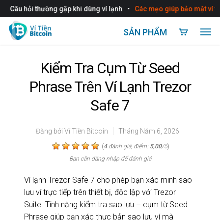
•
Câu hỏi thường gặp khi dùng ví lạnh
Các mẹo giúp bảo mật ví tiền
SẢN PHẨM
Kiểm Tra Cụm Từ Seed
Phrase Trên Ví Lạnh Trezor
Safe 7
Đăng bởi
Ví Tiền Bitcoin
Tháng Năm 6, 2026
(
)
4
đánh giá, điểm:
5,00
/5
Bạn cần đăng nhập để đánh giá
Ví lạnh Trezor Safe 7 cho phép bạn xác minh sao
lưu ví trực tiếp trên thiết bị, độc lập với Trezor
Suite. Tính năng kiểm tra sao lưu – cụm từ Seed
Phrase giúp bạn xác thực bản sao lưu ví mà