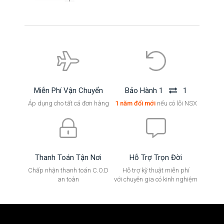
Miễn Phí Vận Chuyển
Bảo Hành 1
1
Áp dụng cho tất cả đơn hàng
1 năm đổi mới
nếu có lỗi NSX
Thanh Toán Tận Nơi
Hỗ Trợ Trọn Đời
Chấp nhận thanh toán C.O.D
Hỗ trợ kỹ thuật miễn phí
an toàn
với chuyên gia có kinh nghiệm