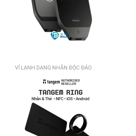
VÍ LẠNH DẠNG NHẪN ĐỘC ĐÁO