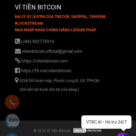
VÍ TIỀN BITCOIN
ĐẠI LÝ ỦY QUYỀN CỦA TREZOR, SAFEPAL, TANGEM,
BLOCKSTREAM.
NHÀ NHẬP KHẨU CHÍNH HÃNG LEDGER PHÁP
(+84) 902774914
vitienbitcoin.official@gmail.com
https://vitienbitcoin.com
https://fb.me/vitienbitcoin
523A Đỗ Xuân Hợp, Phước Long B, Q9, TPHCM
(Xin liên hệ trước khi tới cửa hàng.)
VTBC AI • Hỗ trợ 24/7
© 2026 Ví Tiền Bitcoin.