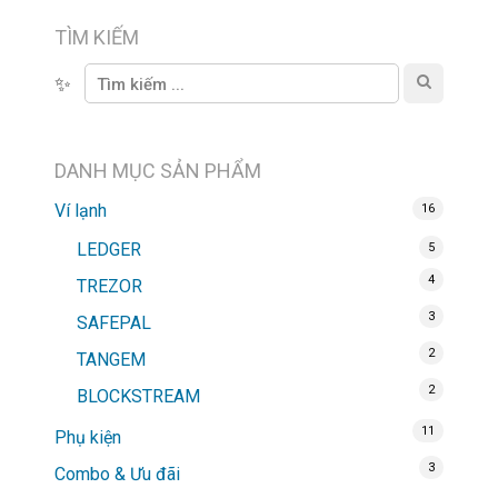
TÌM KIẾM
✨
DANH MỤC SẢN PHẨM
Ví lạnh
16
LEDGER
5
4
TREZOR
3
SAFEPAL
2
TANGEM
2
BLOCKSTREAM
11
Phụ kiện
3
Combo & Ưu đãi