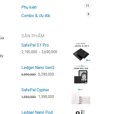
11
Phụ kiện
3
Combo & Ưu đãi
SẢN PHẨM
của
SafePal S1 Pro
2,190,000
3,690,000
–
ày
Ledger Nano Gen5
5,290,000
5,590,000
SafePal Cypher
1,390,000
1,550,000
Ledger Nano Pod