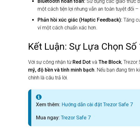
Bluetooth hoàn toàn:
Sử dụng các giao thức bả
một cách tiện lợi nhưng vẫn an toàn tuyệt đố
Phản hồi xúc giác (Haptic Feedback):
Tăng cư
ví một cách chuẩn xác hơn.
Kết Luận: Sự Lựa Chọn Số
Với sự công nhận từ
Red Dot
và
The Block
, Trezor
mỹ, độ bền và tính minh bạch
. Nếu bạn đang tìm ki
chính là câu trả lời.
Xem thêm:
Hướng dẫn cài đặt Trezor Safe 7
Mua ngay:
Trezor Safe 7