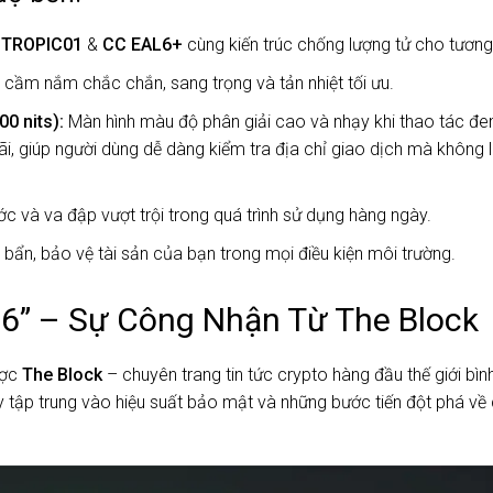
:
TROPIC01
&
CC EAL6+
cùng kiến trúc chống lượng tử cho tương 
cầm nắm chắc chắn, sang trọng và tản nhiệt tối ưu.
0 nits):
Màn hình màu độ phân giải cao và nhạy khi thao tác đe
ãi, giúp người dùng dễ dàng kiểm tra địa chỉ giao dịch mà không l
c và va đập vượt trội trong quá trình sử dụng hàng ngày.
ẩn, bảo vệ tài sản của bạn trong mọi điều kiện môi trường.
26” – Sự Công Nhận Từ The Block
ược
The Block
– chuyên trang tin tức crypto hàng đầu thế giới bìn
ày tập trung vào hiệu suất bảo mật và những bước tiến đột phá về