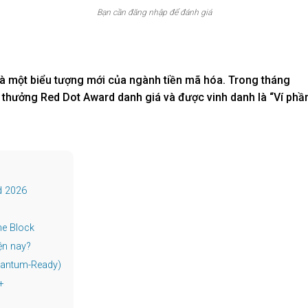
Bạn cần đăng nhập để đánh giá
 là một biểu tượng mới của ngành tiền mã hóa. Trong tháng
ải thưởng Red Dot Award danh giá và được vinh danh là “Ví phầ
rd 2026
he Block
iện nay?
uantum-Ready)
+