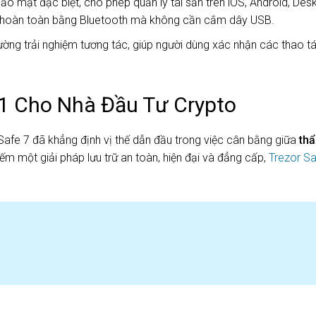
o mật đặc biệt, cho phép quản lý tài sản trên iOS, Android, Des
i – hoàn toàn bằng Bluetooth mà không cần cắm dây USB.
ờng trải nghiệm tương tác, giúp người dùng xác nhận các thao tá
 1 Cho Nhà Đầu Tư Crypto
 Safe 7 đã khẳng định vị thế dẫn đầu trong việc cân bằng giữa
th
ếm một giải pháp lưu trữ an toàn, hiện đại và đẳng cấp,
Trezor Sa