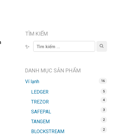
TÌM KIẾM
n
✨
DANH MỤC SẢN PHẨM
Ví lạnh
16
LEDGER
5
4
TREZOR
3
SAFEPAL
2
TANGEM
2
BLOCKSTREAM