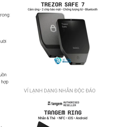
rong:
gười
uồn
t hợp
VÍ LẠNH DẠNG NHẪN ĐỘC ĐÁO