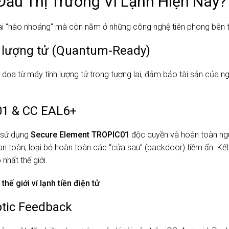
 Đầu Thị Trường Ví Lạnh Hiện Nay?
oài “hào nhoáng” mà còn nằm ở những công nghệ tiên phong bên t
 lượng tử (Quantum-Ready)
 dọa từ máy tính lượng tử trong tương lai, đảm bảo tài sản của n
01 & CC EAL6+
r sử dụng
Secure Element TROPIC01
độc quyền và hoàn toàn ng
n toàn, loại bỏ hoàn toàn các “cửa sau” (backdoor) tiềm ẩn. Kế
nhất thế giới.
hế giới ví lạnh tiền điện tử
ptic Feedback