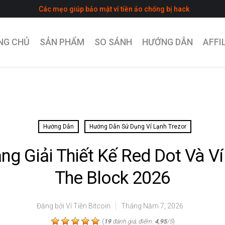
•
Các mẹo giúp bảo mật ví tiền ảo chống bị hack
S
NG CHỦ
SẢN PHẨM
SO SÁNH
HƯỚNG DẪN
AFFI
Hướng Dẫn
Hướng Dẫn Sử Dụng Ví Lạnh Trezor
ng Giải Thiết Kế Red Dot Và V
The Block 2026
Đăng bởi
Ví Tiền Bitcoin
Tháng Năm 7, 2026
(
)
19
đánh giá, điểm:
4,95
/5