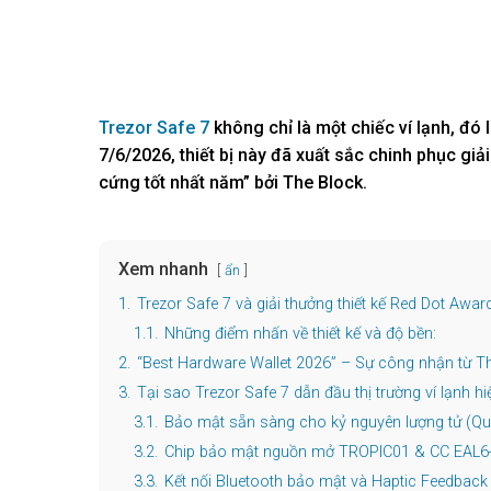
Trezor Safe 7
không chỉ là một chiếc ví lạnh, đó
7/6/2026, thiết bị này đã xuất sắc chinh phục gi
cứng tốt nhất năm” bởi The Block.
Xem nhanh
ẩn
1.
Trezor Safe 7 và giải thưởng thiết kế Red Dot Awa
1.1.
Những điểm nhấn về thiết kế và độ bền:
2.
“Best Hardware Wallet 2026” – Sự công nhận từ T
3.
Tại sao Trezor Safe 7 dẫn đầu thị trường ví lạnh h
3.1.
Bảo mật sẵn sàng cho kỷ nguyên lượng tử (Q
3.2.
Chip bảo mật nguồn mở TROPIC01 & CC EAL6
3.3.
Kết nối Bluetooth bảo mật và Haptic Feedback