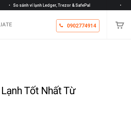
•
o sánh ví lạnh Ledger, Trezor & SafePal
LIATE
0902774914
í Lạnh Tốt Nhất Từ