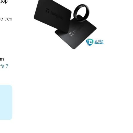
ktop
c trên
ẩm
fe 7